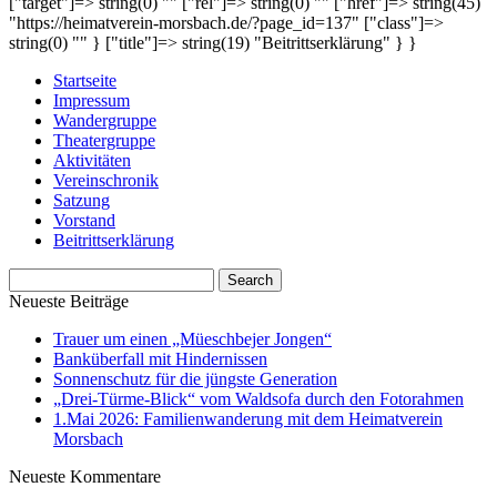
["target"]=> string(0) "" ["rel"]=> string(0) "" ["href"]=> string(45)
"https://heimatverein-morsbach.de/?page_id=137" ["class"]=>
string(0) "" } ["title"]=> string(19) "Beitrittserklärung" } }
Startseite
Impressum
Wandergruppe
Theatergruppe
Aktivitäten
Vereinschronik
Satzung
Vorstand
Beitrittserklärung
Neueste Beiträge
Trauer um einen „Müeschbejer Jongen“
Banküberfall mit Hindernissen
Sonnenschutz für die jüngste Generation
„Drei-Türme-Blick“ vom Waldsofa durch den Fotorahmen
1.Mai 2026: Familienwanderung mit dem Heimatverein
Morsbach
Neueste Kommentare