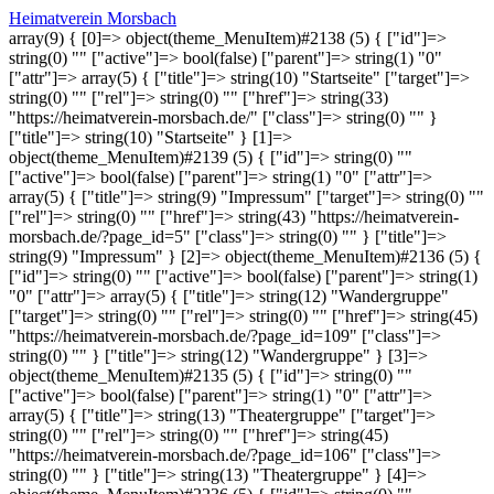
Heimatverein Morsbach
array(9) { [0]=> object(theme_MenuItem)#2138 (5) { ["id"]=>
string(0) "" ["active"]=> bool(false) ["parent"]=> string(1) "0"
["attr"]=> array(5) { ["title"]=> string(10) "Startseite" ["target"]=>
string(0) "" ["rel"]=> string(0) "" ["href"]=> string(33)
"https://heimatverein-morsbach.de/" ["class"]=> string(0) "" }
["title"]=> string(10) "Startseite" } [1]=>
object(theme_MenuItem)#2139 (5) { ["id"]=> string(0) ""
["active"]=> bool(false) ["parent"]=> string(1) "0" ["attr"]=>
array(5) { ["title"]=> string(9) "Impressum" ["target"]=> string(0) ""
["rel"]=> string(0) "" ["href"]=> string(43) "https://heimatverein-
morsbach.de/?page_id=5" ["class"]=> string(0) "" } ["title"]=>
string(9) "Impressum" } [2]=> object(theme_MenuItem)#2136 (5) {
["id"]=> string(0) "" ["active"]=> bool(false) ["parent"]=> string(1)
"0" ["attr"]=> array(5) { ["title"]=> string(12) "Wandergruppe"
["target"]=> string(0) "" ["rel"]=> string(0) "" ["href"]=> string(45)
"https://heimatverein-morsbach.de/?page_id=109" ["class"]=>
string(0) "" } ["title"]=> string(12) "Wandergruppe" } [3]=>
object(theme_MenuItem)#2135 (5) { ["id"]=> string(0) ""
["active"]=> bool(false) ["parent"]=> string(1) "0" ["attr"]=>
array(5) { ["title"]=> string(13) "Theatergruppe" ["target"]=>
string(0) "" ["rel"]=> string(0) "" ["href"]=> string(45)
"https://heimatverein-morsbach.de/?page_id=106" ["class"]=>
string(0) "" } ["title"]=> string(13) "Theatergruppe" } [4]=>