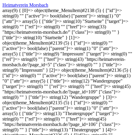
Heimatverein Morsbach
array(9) { [0]=> object(theme_MenuItem)#2138 (5) { ["id"]=>
string(0) "" ["active"]=> bool(false) ["parent"]=> string(1) "0"
["attr"]=> array(5) { ["title"]=> string(10) "Startseite" ["target"]=>
string(0) "" ["rel"]=> string(0) "" ["href"]=> string(33)
"https://heimatverein-morsbach.de/" ["class"]=> string(0) "" }
["title"]=> string(10) "Startseite" } [1]=>
object(theme_MenuItem)#2139 (5) { ["id"]=> string(0) ""
["active"]=> bool(false) ["parent"]=> string(1) "0" ["attr"]=>
array(5) { ["title"]=> string(9) "Impressum" ["target"]=> string(0) ""
["rel"]=> string(0) "" ["href"]=> string(43) "https://heimatverein-
morsbach.de/?page_id=5" ["class"]=> string(0) "" } ["title"]=>
string(9) "Impressum" } [2]=> object(theme_MenuItem)#2136 (5) {
["id"]=> string(0) "" ["active"]=> bool(false) ["parent"]=> string(1)
"0" ["attr"]=> array(5) { ["title"]=> string(12) "Wandergruppe"
["target"]=> string(0) "" ["rel"]=> string(0) "" ["href"]=> string(45)
"https://heimatverein-morsbach.de/?page_id=109" ["class"]=>
string(0) "" } ["title"]=> string(12) "Wandergruppe" } [3]=>
object(theme_MenuItem)#2135 (5) { ["id"]=> string(0) ""
["active"]=> bool(false) ["parent"]=> string(1) "0" ["attr"]=>
array(5) { ["title"]=> string(13) "Theatergruppe" ["target"]=>
string(0) "" ["rel"]=> string(0) "" ["href"]=> string(45)
"https://heimatverein-morsbach.de/?page_id=106" ["class"]=>
string(0) "" } ["title"]=> string(13) "Theatergruppe" } [4]=>