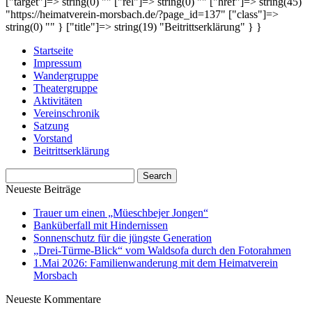
["target"]=> string(0) "" ["rel"]=> string(0) "" ["href"]=> string(45)
"https://heimatverein-morsbach.de/?page_id=137" ["class"]=>
string(0) "" } ["title"]=> string(19) "Beitrittserklärung" } }
Startseite
Impressum
Wandergruppe
Theatergruppe
Aktivitäten
Vereinschronik
Satzung
Vorstand
Beitrittserklärung
Neueste Beiträge
Trauer um einen „Müeschbejer Jongen“
Banküberfall mit Hindernissen
Sonnenschutz für die jüngste Generation
„Drei-Türme-Blick“ vom Waldsofa durch den Fotorahmen
1.Mai 2026: Familienwanderung mit dem Heimatverein
Morsbach
Neueste Kommentare