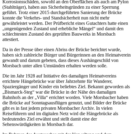
Korrosionsschäden, sowohl an den Oberflächen als auch am Pylon
(Stahlträger), haben aus Sicherheitsgründen zu einer Sperrung
geführt. Trotz einer 2015 durchgeführten Sanierung der Brücke
konnte die Verkehrs- und Standsicherheit nun nicht mehr
gewährleistet werden. Der Prüfbericht eines Gutachters hatte einen
„ungenügenden Zustand und erhebliche Mängel“ und damit den
schlechtesten Zustand des geprüften Bauwerks in Morsbach
attestiert.
Da in der Presse über einen Abriss der Brücke berichtet wurde,
haben sich zahlreiche Bürger und Bürgerinnen an den Heimatverein
gewandt und darum gebeten, dass dieses Aushängeschild von
Morsbach unter allen Umständen erhalten werden solle.
Die im Jahr 1928 auf Initiative des damaligen Heimatvereins
errichtete Hängebrücke war über Jahrzehnte für Wanderer,
Spaziergänger und Kinder ein beliebtes Ziel. Bekannt geworden als
„Bismarck-Steg“ war die Brücke in der Nähe des damaligen
Bahnhofs an der „Villa“ errichtet worden. Viele Morsbacher haben
die Brücke auf Sonntagsausflügen genutzt, und Bilder der Brücke
gibt es in fast jedem privaten Morsbacher Archiv. In vielen
Reiseführern und im digitalen Netz wird die Hängebrücke als
bedeutendes Ziel erwähnt und stellt damit eine der
Sehenswürdigkeiten in Morsbach dar.