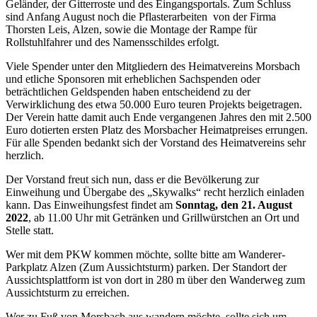
Geländer, der Gitterroste und des Eingangsportals. Zum Schluss
sind Anfang August noch die Pflasterarbeiten von der Firma
Thorsten Leis, Alzen, sowie die Montage der Rampe für
Rollstuhlfahrer und des Namensschildes erfolgt.
Viele Spender unter den Mitgliedern des Heimatvereins Morsbach
und etliche Sponsoren mit erheblichen Sachspenden oder
beträchtlichen Geldspenden haben entscheidend zu der
Verwirklichung des etwa 50.000 Euro teuren Projekts beigetragen.
Der Verein hatte damit auch Ende vergangenen Jahres den mit 2.500
Euro dotierten ersten Platz des Morsbacher Heimatpreises errungen.
Für alle Spenden bedankt sich der Vorstand des Heimatvereins sehr
herzlich.
Der Vorstand freut sich nun, dass er die Bevölkerung zur
Einweihung und Übergabe des „Skywalks“ recht herzlich einladen
kann. Das Einweihungsfest findet am
Sonntag, den 21. August
2022
, ab 11.00 Uhr mit Getränken und Grillwürstchen an Ort und
Stelle statt.
Wer mit dem PKW kommen möchte, sollte bitte am Wanderer-
Parkplatz Alzen (Zum Aussichtsturm) parken. Der Standort der
Aussichtsplattform ist von dort in 280 m über den Wanderweg zum
Aussichtsturm zu erreichen.
Wer zu Fuß von Morsbach aus wandern möchte, sollte sich um