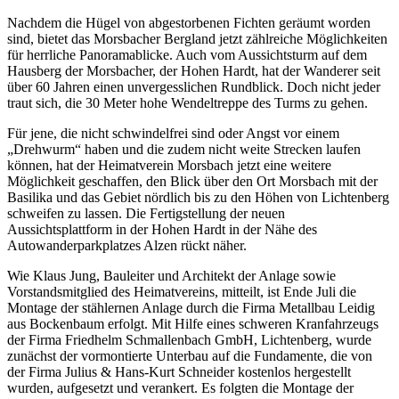
Nachdem die Hügel von abgestorbenen Fichten geräumt worden
sind, bietet das Morsbacher Bergland jetzt zählreiche Möglichkeiten
für herrliche Panoramablicke. Auch vom Aussichtsturm auf dem
Hausberg der Morsbacher, der Hohen Hardt, hat der Wanderer seit
über 60 Jahren einen unvergesslichen Rundblick. Doch nicht jeder
traut sich, die 30 Meter hohe Wendeltreppe des Turms zu gehen.
Für jene, die nicht schwindelfrei sind oder Angst vor einem
„Drehwurm“ haben und die zudem nicht weite Strecken laufen
können, hat der Heimatverein Morsbach jetzt eine weitere
Möglichkeit geschaffen, den Blick über den Ort Morsbach mit der
Basilika und das Gebiet nördlich bis zu den Höhen von Lichtenberg
schweifen zu lassen. Die Fertigstellung der neuen
Aussichtsplattform in der Hohen Hardt in der Nähe des
Autowanderparkplatzes Alzen rückt näher.
Wie Klaus Jung, Bauleiter und Architekt der Anlage sowie
Vorstandsmitglied des Heimatvereins, mitteilt, ist Ende Juli die
Montage der stählernen Anlage durch die Firma Metallbau Leidig
aus Bockenbaum erfolgt. Mit Hilfe eines schweren Kranfahrzeugs
der Firma Friedhelm Schmallenbach GmbH, Lichtenberg, wurde
zunächst der vormontierte Unterbau auf die Fundamente, die von
der Firma Julius & Hans-Kurt Schneider kostenlos hergestellt
wurden, aufgesetzt und verankert. Es folgten die Montage der