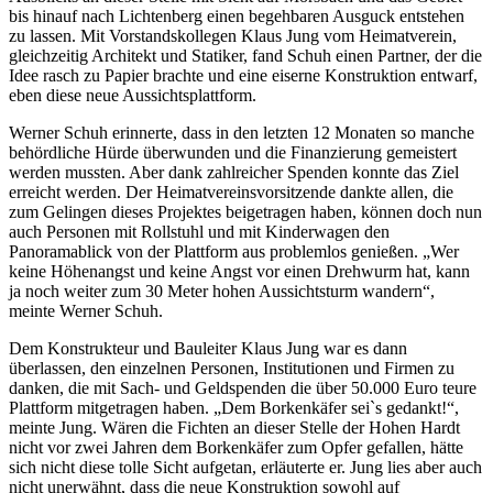
bis hinauf nach Lichtenberg einen begehbaren Ausguck entstehen
zu lassen. Mit Vorstandskollegen Klaus Jung vom Heimatverein,
gleichzeitig Architekt und Statiker, fand Schuh einen Partner, der die
Idee rasch zu Papier brachte und eine eiserne Konstruktion entwarf,
eben diese neue Aussichtsplattform.
Werner Schuh erinnerte, dass in den letzten 12 Monaten so manche
behördliche Hürde überwunden und die Finanzierung gemeistert
werden mussten. Aber dank zahlreicher Spenden konnte das Ziel
erreicht werden. Der Heimatvereinsvorsitzende dankte allen, die
zum Gelingen dieses Projektes beigetragen haben, können doch nun
auch Personen mit Rollstuhl und mit Kinderwagen den
Panoramablick von der Plattform aus problemlos genießen. „Wer
keine Höhenangst und keine Angst vor einen Drehwurm hat, kann
ja noch weiter zum 30 Meter hohen Aussichtsturm wandern“,
meinte Werner Schuh.
Dem Konstrukteur und Bauleiter Klaus Jung war es dann
überlassen, den einzelnen Personen, Institutionen und Firmen zu
danken, die mit Sach- und Geldspenden die über 50.000 Euro teure
Plattform mitgetragen haben. „Dem Borkenkäfer sei`s gedankt!“,
meinte Jung. Wären die Fichten an dieser Stelle der Hohen Hardt
nicht vor zwei Jahren dem Borkenkäfer zum Opfer gefallen, hätte
sich nicht diese tolle Sicht aufgetan, erläuterte er. Jung lies aber auch
nicht unerwähnt, dass die neue Konstruktion sowohl auf