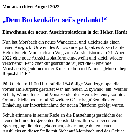
Monatsarchive:
August 2022
„Dem Borkenkäfer sei`s gedankt!“
Einweihung der neuen Aussichtsplattform in der Hohen Hardt
Nun hat Morsbach ein neues Wanderziel und gleichzeitig einen
neuen Ausguck: Unweit des Autowanderparkplatzes Alzen hat der
Heimatverein Morsbach am Weg zum Aussichtsturm am 21. August
2022 eine neue Aussichtsplattform eingeweiht und gleich wieder
verschenkt. Per Schenkungsurkunde ist jetzt die Gemeinde
Morsbach Eigentümerin der Konstruktion mit Namen „Müeschbejer
Repu-BLICK“.
Pünktlich um 11.00 Uhr traf die 15-köpfige Wandergruppe, die
vorher am Kurpark gestartet war, am neuen „Skywalk“ ein. Werner
Schuh, Wanderleiter und Vorsitzender des Heimatvereins, konnte an
Ort und Stelle noch rund 50 weitere Gäste begrüßen, die der
Einladung zur Inbetriebnahme der neuen Plattform gefolgt waren.
Schuh erinnerte in seiner Rede an die Entstehungsgeschichte der
neuen behindertengerechten Konstruktion. Ihm war bei einem
Spaziergang die Idee gekommen, ob des ungeahnten neuen
Ausblicks an dieser Stelle mit Sicht auf Morsbach und das Gebiet