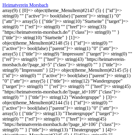
Heimatverein Morsbach
array(9) { [0]=> object(theme_MenuItem)#2147 (5) { ["id"]=>
string(0) "" ["active"]=> bool(false) ["parent"]=> string(1) "0"
["attr"]=> array(5) { ["title"]=> string(10) "Startseite" ["target"]=>
string(0) "" ["rel"]=> string(0) "" ["href"]=> string(33)
"https://heimatverein-morsbach.de/" ["class"]=> string(0) "" }
["title"]=> string(10) "Startseite" } [1]=>
object(theme_MenuItem)#2148 (5) { ["id"]=> string(0) ""
["active"]=> bool(false) ["parent"]=> string(1) "0" ["attr"]=>
array(5) { ["title"]=> string(9) "Impressum" ["target"]=> string(0) ""
["rel"]=> string(0) "" ["href"]=> string(43) "https://heimatverein-
morsbach.de/?page_id=5" ["class"]=> string(0) "" } ["title"]=>
string(9) "Impressum" } [2]=> object(theme_MenuItem)#2145 (5) {
["id"]=> string(0) "" ["active"]=> bool(false) ["parent"]=> string(1)
"0" ["attr"]=> array(5) { ["title"]=> string(12) "Wandergruppe"
["target"]=> string(0) "" ["rel"]=> string(0) "" ["href"]=> string(45)
"https://heimatverein-morsbach.de/?page_id=109" ["class"]=>
string(0) "" } ["title"]=> string(12) "Wandergruppe" } [3]=>
object(theme_MenuItem)#2144 (5) { ["id"]=> string(0) ""
["active"]=> bool(false) ["parent"]=> string(1) "0" ["attr"]=>
array(5) { ["title"]=> string(13) "Theatergruppe" ["target"]=>
string(0) "" ["rel"]=> string(0) "" ["href"]=> string(45)
"https://heimatverein-morsbach.de/?page_id=106" ["class"]=>
string(0) "" } ["title"]=> string(13) "Theatergruppe" } [4]=>