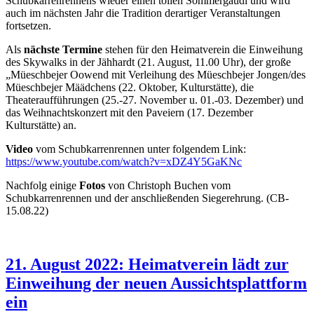
Schubkarrenrennens wieder einen tollen Sommergaudi und wird
auch im nächsten Jahr die Tradition derartiger Veranstaltungen
fortsetzen.
Als
nächste Termine
stehen für den Heimatverein die Einweihung
des Skywalks in der Jähhardt (21. August, 11.00 Uhr), der große
„Müeschbejer Oowend mit Verleihung des Müeschbejer Jongen/des
Müeschbejer Määdchens (22. Oktober, Kulturstätte), die
Theateraufführungen (25.-27. November u. 01.-03. Dezember) und
das Weihnachtskonzert mit den Paveiern (17. Dezember
Kulturstätte) an.
Video
vom Schubkarrenrennen unter folgendem Link:
https://www.youtube.com/watch?v=xDZ4Y5GaKNc
Nachfolg einige
Fotos
von Christoph Buchen vom
Schubkarrenrennen und der anschließenden Siegerehrung. (CB-
15.08.22)
21. August 2022: Heimatverein lädt zur
Einweihung der neuen Aussichtsplattform
ein