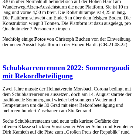
330 m über Normalnull befindet sich auf der Hohen Hardt am
Wanderweg Alzen-Aussichtsturm die neue Plattform. Sie ist 10 m
lang und vorne 4,50 m breit. Die Rollstuhlrampe ist 4,25 m lang.
Die Plattform schwebt am Ende 5 m über dem felsigen Boden. Die
Konstruktion wiegt 3 Tonnen. Die Plattform ist dazu ausgelegt, pro
Quadratmeter 7 Personen zu tragen.
Nachfolg einige
Fotos
von Christoph Buchen von der Einweihung
der neuen Aussichtsplattform in der Hohen Hardt. (CB-21.08.22)
Schubkarrenrennen 2022: Sommergaudi
mit Rekordbeteiligung
Zwei Jahre musste der Heimatverein Morsbach Corona bedingt mit
dem Schubkarrenrennen aussetzen, doch am 14. August startete der
traditionelle Sommergaudi wieder bei sonnigem Wetter und
Temperaturen um die 30 Grad mit einer Rekordbeteiligung und
mehreren hundert Zuschauern am Straßenrand.
Sechs Schubkarrenteams und neun teils kuriose Gefährte der
offenen Klasse schickten Vorsitzender Werner Schuh und Rennleiter
Dirk Kamieth auf die Piste zum „Großen Preis der Republik“ rund