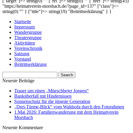
["target"]=> string(0) "" ["rel"]=> string(0) "" ["href"]=> string(45)
"https://heimatverein-morsbach.de/?page_id=137" ["class"]=>
string(0) "" } ["title"]=> string(19) "Beitrittserklärung" } }
Startseite
Impressum
Wandergruppe
Theatergruppe
Aktivitäten
Vereinschronik
Satzung
Vorstand
Beitrittserklärung
Neueste Beiträge
Trauer um einen „Müeschbejer Jongen“
Banküberfall mit Hindernissen
Sonnenschutz für die jüngste Generation
„Drei-Türme-Blick“ vom Waldsofa durch den Fotorahmen
1.Mai 2026: Familienwanderung mit dem Heimatverein
Morsbach
Neueste Kommentare