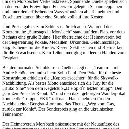
um den Morsbacher Verkehrskreisel. Spannende Duelle spielten sich
in den von der Freiwilligen Feuerwehr gelegten Schaumteppichen
und unter den erfrischenden Wasserfontänen ab. Teilnehmer und
Zuschauer kamen über eine Stunde voll auf ihre Kosten.
Und Preise gab es zum Schluss natürlich auch. Während der
Konzertreihe „Samstags in Morsbach“ stand auf dem Platz vor dem
Rathaus eine grüße Bühne. Hier überreichte der Heimatverein bei
der Siegerehrung Pokale, Medaillen, Urkunden, Geldumschläge,
Eisgutscheine für die Kinder, Riesen-Sektflaschen und Biermarken
für die Erwachsenen. Kein Teilnehmer ging mit leeren Händen vom
Festplatz.
Bei den normalen Schubkarren-Duellen siegt das „Team rot“ mit
Andre Schönauer und seinem Sohn Paul. Den Pokal für die beste
Konstruktion erhielten die „Kappesjeseechter“ für die Skywalk-
Nachbildung. Als bestes Motto entschied sich die Jury für die
„Buko-Sine“ von dem Kegelclub „Die op d`n letzten Stupp“. Den
„Großen Preis der Republik“ und den dazu gehörigen Wanderpokal
konnte die Gruppe „FKK“ mit nach Hause nehmen für den
Nachbau einer Bergbau-Lore und das Thema „Weg vom Gas,
zurück zur Kohle“. Der Sonderpreis ging an die ukrainischen
Teilnehmer.
Der Heimatverein Morsbach präsentierte mit der Neuauflage des