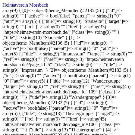
Heimatverein Morsbach
array(9) { [0]=> object(theme_MenuItem)#2135 (5) { ["id"]=>
string(0) "" ["active"]=> bool(false) ["parent"]=> string(1) "0"
["attr"]=> array(5) { ["title"]=> string(10) "Startseite" ["target"]=>
string(0) "" ["rel"]=> string(0) "" ["href"]=> string(33)
"https://heimatverein-morsbach.de/" ["class"]=> string(0) "" }
["title"]=> string(10) "Startseite" } [1]=>
object(theme_MenuItem)#2136 (5) { ["id"]=> string(0) ""
["active"]=> bool(false) ["parent"]=> string(1) "0" ["attr"]=>
array(5) { ["title"]=> string(9) "Impressum" ["target"]=> string(0) ""
["rel"]=> string(0) "" ["href"]=> string(43) "https://heimatverein-
morsbach.de/?page_id=5" ["class"]=> string(0) "" } ["title"]=>
string(9) "Impressum" } [2]=> object(theme_MenuItem)#2133 (5) {
["id"]=> string(0) "" ["active"]=> bool(false) ["parent"]=> string(1)
"0" ["attr"]=> array(5) { ["title"]=> string(12) "Wandergruppe"
["target"]=> string(0) "" ["rel"]=> string(0) "" ["href"]=> string(45)
"https://heimatverein-morsbach.de/?page_id=109" ["class"]=>
string(0) "" } ["title"]=> string(12) "Wandergruppe" } [3]=>
object(theme_MenuItem)#2132 (5) { ["id"]=> string(0) ""
["active"]=> bool(false) ["parent"]=> string(1) "0" ["attr"]=>
array(5) { ["title"]=> string(13) "Theatergruppe" ["target"]=>
string(0) "" ["rel"]=> string(0) "" ["href"]=> string(45)
"https://heimatverein-morsbach.de/?page_id=106" ["class"]=>
string(0) "" } ["title"]=> string(13) "Theatergruppe" } [4]=>