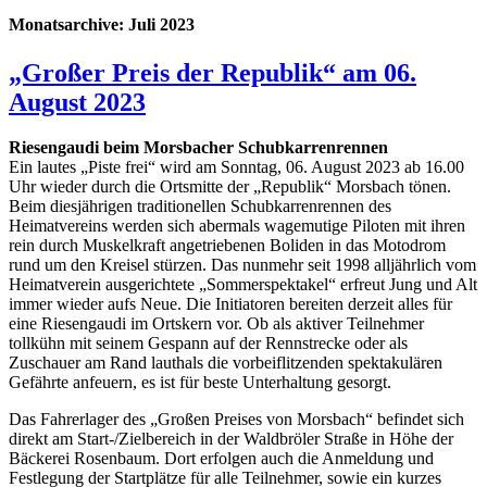
Monatsarchive:
Juli 2023
„Großer Preis der Republik“ am 06.
August 2023
Riesengaudi beim Morsbacher Schubkarrenrennen
Ein lautes „Piste frei“ wird am Sonntag, 06. August 2023 ab 16.00
Uhr wieder durch die Ortsmitte der „Republik“ Morsbach tönen.
Beim diesjährigen traditionellen Schubkarrenrennen des
Heimatvereins werden sich abermals wagemutige Piloten mit ihren
rein durch Muskelkraft angetriebenen Boliden in das Motodrom
rund um den Kreisel stürzen. Das nunmehr seit 1998 alljährlich vom
Heimatverein ausgerichtete „Sommerspektakel“ erfreut Jung und Alt
immer wieder aufs Neue. Die Initiatoren bereiten derzeit alles für
eine Riesengaudi im Ortskern vor. Ob als aktiver Teilnehmer
tollkühn mit seinem Gespann auf der Rennstrecke oder als
Zuschauer am Rand lauthals die vorbeiflitzenden spektakulären
Gefährte anfeuern, es ist für beste Unterhaltung gesorgt.
Das Fahrerlager des „Großen Preises von Morsbach“ befindet sich
direkt am Start-/Zielbereich in der Waldbröler Straße in Höhe der
Bäckerei Rosenbaum. Dort erfolgen auch die Anmeldung und
Festlegung der Startplätze für alle Teilnehmer, sowie ein kurzes