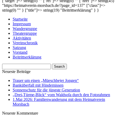
["target"]=> string(0) "" ["rel"]=> string(0) "" ["href"]=> string(45)
"https://heimatverein-morsbach.de/?page_id=137" ["class"]=>
string(0) "" } ["title"]=> string(19) "Beitrittserklärung" } }
Startseite
Impressum
Wandergruppe
Theatergruppe
Aktivitäten
Vereinschronik
Satzung
Vorstand
Beitrittserklärung
Neueste Beiträge
Trauer um einen „Müeschbejer Jongen“
Banküberfall mit Hindernissen
Sonnenschutz für die jüngste Generation
„Drei-Türme-Blick“ vom Waldsofa durch den Fotorahmen
1.Mai 2026: Familienwanderung mit dem Heimatverein
Morsbach
Neueste Kommentare