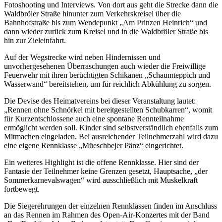
Fotoshooting und Interviews. Von dort aus geht die Strecke dann die
Waldbröler Straße hinunter zum Verkehrskreisel über die
Bahnhofstraße bis zum Wendepunkt „Am Prinzen Heinrich“ und
dann wieder zurück zum Kreisel und in die Waldbröler Straße bis
hin zur Zieleinfahrt.
Auf der Wegstrecke wird neben Hindernissen und
unvorhergesehenen Überraschungen auch wieder die Freiwillige
Feuerwehr mit ihren berüchtigten Schikanen „Schaumteppich und
Wasserwand“ bereitstehen, um für reichlich Abkühlung zu sorgen.
Die Devise des Heimatvereins bei dieser Veranstaltung lautet:
„Rennen ohne Schnörkel mit bereitgestellten Schubkarren“, womit
für Kurzentschlossene auch eine spontane Rennteilnahme
ermöglicht werden soll. Kinder sind selbstverständlich ebenfalls zum
Mitmachen eingeladen. Bei ausreichender Teilnehmerzahl wird dazu
eine eigene Rennklasse „Müeschbejer Pänz“ eingerichtet.
Ein weiteres Highlight ist die offene Rennklasse. Hier sind der
Fantasie der Teilnehmer keine Grenzen gesetzt, Hauptsache, „der
Sommerkarnevalswagen“ wird ausschließlich mit Muskelkraft
fortbewegt.
Die Siegerehrungen der einzelnen Rennklassen finden im Anschluss
an das Rennen im Rahmen des Open-Air-Konzertes mit der Band