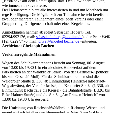
„BastRock“ auf dem Rathausplatz statt. Den Gewinnern winken,
wie immer, attraktive Preise.
Der Heimatverein bittet alle Interessierten in und um Morsbach um
rege Beteiligung. Die Möglichkeit zur Teilnahme besteht bereits mit
zwei oder mehreren Teilnehmern eines jeden Vereins oder einer
Gruppierung, Dorfgemeinschaft oder eines Kegelclubs.
Anmeldungen nehmen ab sofort Sebastian Hoberg (Tel.
02294/992126, mail:
sebastianhoberg@t-online.de
) oder Peter Weiß
(Tel. 02294/476, mail:
privat@moebel-becher.de
) entgegen.
Archivfoto: Christoph Buchen
Verkehrsregelnde Maßnahmen
Wegen des Schubkarrenrennens besteht am Sonntag, 06. August,
von 13.00 bis 19.30 Uhr ein absolutes Halteverbot auf dem
Parkstreifen an der Waldbröler Straße (von der Gertrudis-Apotheke
bis zum Geschäft Moll). Für das Schubkarrenrennen sind die
Waldbröler Straße (L 336, ab Einmündung Heinrich-Halberstadt-
Weg abwärts), der Verkehrskreisel, die Krottorfer Straße (L 336, ab
Einmündung Bachstraße bis Kreisel), die Bahnhofstraße (L 326, bis
Ecke Hahner Straße) und die Straße „Am Prinzen Heinrich“ von
13.00 bis 19.30 Uhr gesperrt.
Die Umleitung von Reichshof/Waldbröl in Richtung Wissen und
umgekehrt erfolgt über den Hemmerholzer Weg, Zum Goldenen