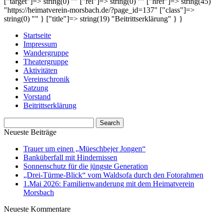
["target"]=> string(0) "" ["rel"]=> string(0) "" ["href"]=> string(45)
"https://heimatverein-morsbach.de/?page_id=137" ["class"]=>
string(0) "" } ["title"]=> string(19) "Beitrittserklärung" } }
Startseite
Impressum
Wandergruppe
Theatergruppe
Aktivitäten
Vereinschronik
Satzung
Vorstand
Beitrittserklärung
Neueste Beiträge
Trauer um einen „Müeschbejer Jongen“
Banküberfall mit Hindernissen
Sonnenschutz für die jüngste Generation
„Drei-Türme-Blick“ vom Waldsofa durch den Fotorahmen
1.Mai 2026: Familienwanderung mit dem Heimatverein
Morsbach
Neueste Kommentare