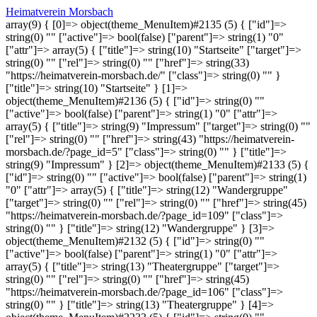
Heimatverein Morsbach
array(9) { [0]=> object(theme_MenuItem)#2135 (5) { ["id"]=>
string(0) "" ["active"]=> bool(false) ["parent"]=> string(1) "0"
["attr"]=> array(5) { ["title"]=> string(10) "Startseite" ["target"]=>
string(0) "" ["rel"]=> string(0) "" ["href"]=> string(33)
"https://heimatverein-morsbach.de/" ["class"]=> string(0) "" }
["title"]=> string(10) "Startseite" } [1]=>
object(theme_MenuItem)#2136 (5) { ["id"]=> string(0) ""
["active"]=> bool(false) ["parent"]=> string(1) "0" ["attr"]=>
array(5) { ["title"]=> string(9) "Impressum" ["target"]=> string(0) ""
["rel"]=> string(0) "" ["href"]=> string(43) "https://heimatverein-
morsbach.de/?page_id=5" ["class"]=> string(0) "" } ["title"]=>
string(9) "Impressum" } [2]=> object(theme_MenuItem)#2133 (5) {
["id"]=> string(0) "" ["active"]=> bool(false) ["parent"]=> string(1)
"0" ["attr"]=> array(5) { ["title"]=> string(12) "Wandergruppe"
["target"]=> string(0) "" ["rel"]=> string(0) "" ["href"]=> string(45)
"https://heimatverein-morsbach.de/?page_id=109" ["class"]=>
string(0) "" } ["title"]=> string(12) "Wandergruppe" } [3]=>
object(theme_MenuItem)#2132 (5) { ["id"]=> string(0) ""
["active"]=> bool(false) ["parent"]=> string(1) "0" ["attr"]=>
array(5) { ["title"]=> string(13) "Theatergruppe" ["target"]=>
string(0) "" ["rel"]=> string(0) "" ["href"]=> string(45)
"https://heimatverein-morsbach.de/?page_id=106" ["class"]=>
string(0) "" } ["title"]=> string(13) "Theatergruppe" } [4]=>