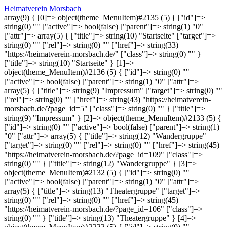
Heimatverein Morsbach
array(9) { [0]=> object(theme_MenuItem)#2135 (5) { ["id"]=>
string(0) "" ["active"]=> bool(false) ["parent"]=> string(1) "0"
["attr"]=> array(5) { ["title"]=> string(10) "Startseite" ["target"]=>
string(0) "" ["rel"]=> string(0) "" ["href"]=> string(33)
"https://heimatverein-morsbach.de/" ["class"]=> string(0) "" }
["title"]=> string(10) "Startseite" } [1]=>
object(theme_MenuItem)#2136 (5) { ["id"]=> string(0) ""
["active"]=> bool(false) ["parent"]=> string(1) "0" ["attr"]=>
array(5) { ["title"]=> string(9) "Impressum" ["target"]=> string(0) ""
["rel"]=> string(0) "" ["href"]=> string(43) "https://heimatverein-
morsbach.de/?page_id=5" ["class"]=> string(0) "" } ["title"]=>
string(9) "Impressum" } [2]=> object(theme_MenuItem)#2133 (5) {
["id"]=> string(0) "" ["active"]=> bool(false) ["parent"]=> string(1)
"0" ["attr"]=> array(5) { ["title"]=> string(12) "Wandergruppe"
["target"]=> string(0) "" ["rel"]=> string(0) "" ["href"]=> string(45)
"https://heimatverein-morsbach.de/?page_id=109" ["class"]=>
string(0) "" } ["title"]=> string(12) "Wandergruppe" } [3]=>
object(theme_MenuItem)#2132 (5) { ["id"]=> string(0) ""
["active"]=> bool(false) ["parent"]=> string(1) "0" ["attr"]=>
array(5) { ["title"]=> string(13) "Theatergruppe" ["target"]=>
string(0) "" ["rel"]=> string(0) "" ["href"]=> string(45)
"https://heimatverein-morsbach.de/?page_id=106" ["class"]=>
string(0) "" } ["title"]=> string(13) "Theatergruppe" } [4]=>