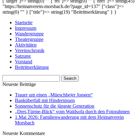
["target"]=> string(0) "" ["rel"]=> string(0) "" ["href"]=> string(45)
"https://heimatverein-morsbach.de/?page_id=137" ["class"]=>
string(0) "" } ["title"]=> string(19) "Beitrittserklärung" } }
Startseite
Impressum
Wandergruppe
Theatergruppe
Aktivitäten
Vereinschronik
Satzung
Vorstand
Beitrittserklärung
Neueste Beiträge
Trauer um einen „Müeschbejer Jongen“
Banküberfall mit Hindernissen
Sonnenschutz für die jüngste Generation
„Drei-Türme-Blick“ vom Waldsofa durch den Fotorahmen
1.Mai 2026: Familienwanderung mit dem Heimatverein
Morsbach
Neueste Kommentare