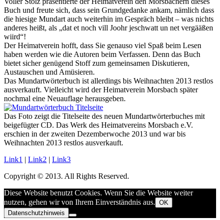
Voller Stolz präsentierte der Heimatverein den Morsbachern dieses
Buch und freute sich, dass sein Grundgedanke ankam, nämlich dass
die hiesige Mundart auch weiterhin im Gespräch bleibt – was nichts
anderes heißt, als „dat et noch vill Joohr jeschwatt un net vergääßen
wiird“!
Der Heimatverein hofft, dass Sie genauso viel Spaß beim Lesen
haben werden wie die Autoren beim Verfassen. Denn das Buch
bietet sicher genügend Stoff zum gemeinsamen Diskutieren,
Austauschen und Amüsieren.
Das Mundartwörterbuch ist allerdings bis Weihnachten 2013 restlos
ausverkauft. Vielleicht wird der Heimatverein Morsbach später
nochmal eine Neuauflage herausgeben.
Das Foto zeigt die Titelseite des neuen Mundartwörterbuches mit
beigefügter CD. Das Werk des Heimatvereins Morsbach e.V.
erschien in der zweiten Dezemberwoche 2013 und war bis
Weihnachten 2013 restlos ausverkauft.
Link1
|
Link2
|
Link3
Copyright © 2013. All Rights Reserved.
Diese Website benutzt Cookies. Wenn Sie die Website weiter
nutzen, gehen wir von Ihrem Einverständnis aus.
OK
Datenschutzhinweis