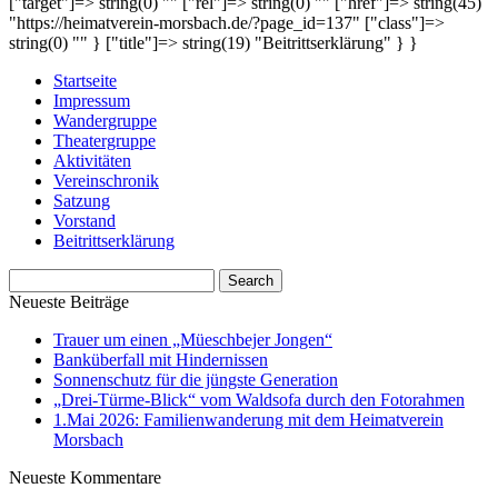
["target"]=> string(0) "" ["rel"]=> string(0) "" ["href"]=> string(45)
"https://heimatverein-morsbach.de/?page_id=137" ["class"]=>
string(0) "" } ["title"]=> string(19) "Beitrittserklärung" } }
Startseite
Impressum
Wandergruppe
Theatergruppe
Aktivitäten
Vereinschronik
Satzung
Vorstand
Beitrittserklärung
Neueste Beiträge
Trauer um einen „Müeschbejer Jongen“
Banküberfall mit Hindernissen
Sonnenschutz für die jüngste Generation
„Drei-Türme-Blick“ vom Waldsofa durch den Fotorahmen
1.Mai 2026: Familienwanderung mit dem Heimatverein
Morsbach
Neueste Kommentare