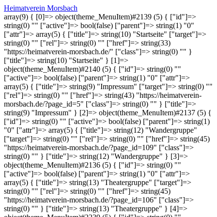
Heimatverein Morsbach
array(9) { [0]=> object(theme_MenuItem)#2139 (5) { ["id"]=>
string(0) "" ["active"]=> bool(false) ["parent"]=> string(1) "0"
["attr"]=> array(5) { ["title"]=> string(10) "Startseite" ["target"]=>
string(0) "" ["rel"]=> string(0) "" ["href"]=> string(33)
"https://heimatverein-morsbach.de/" ["class"]=> string(0) "" }
["title"]=> string(10) "Startseite" } [1]=>
object(theme_MenuItem)#2140 (5) { ["id"]=> string(0) ""
["active"]=> bool(false) ["parent"]=> string(1) "0" ["attr"]=>
array(5) { ["title"]=> string(9) "Impressum" ["target"]=> string(0) ""
["rel"]=> string(0) "" ["href"]=> string(43) "https://heimatverein-
morsbach.de/?page_id=5" ["class"]=> string(0) "" } ["title"]=>
string(9) "Impressum" } [2]=> object(theme_MenuItem)#2137 (5) {
["id"]=> string(0) "" ["active"]=> bool(false) ["parent"]=> string(1)
"0" ["attr"]=> array(5) { ["title"]=> string(12) "Wandergruppe"
["target"]=> string(0) "" ["rel"]=> string(0) "" ["href"]=> string(45)
"https://heimatverein-morsbach.de/?page_id=109" ["class"]=>
string(0) "" } ["title"]=> string(12) "Wandergruppe" } [3]=>
object(theme_MenuItem)#2136 (5) { ["id"]=> string(0) ""
["active"]=> bool(false) ["parent"]=> string(1) "0" ["attr"]=>
array(5) { ["title"]=> string(13) "Theatergruppe" ["target"]=>
string(0) "" ["rel"]=> string(0) "" ["href"]=> string(45)
"https://heimatverein-morsbach.de/?page_id=106" ["class"]=>
string(0) "" } ["title"]=> string(13) "Theatergruppe" } [4]=>