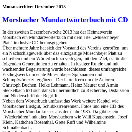
Monatsarchive:
Dezember 2013
Morsbacher Mundartwörterbuch mit CD
In der zweiten Dezemberwoche 2013 hat der Heimatverein
Morsbach ein Mundartwörterbuch mit dem Titel „Müeschbejer
Platt“ inklusive CD herausgegeben.
Über mehrere Jahre hat sich der Vorstand des Vereins getroffen, um
ein Nachschlagewerk über das einzigartige Müeschbejer Platt zu
schreiben und ein Wörterbuch zu verlegen, mit dem Ziel, es für die
folgenden Generationen zu erhalten. In lustiger Runde und mit
wachsender Begeisterung wurde beschlossen, dieses umfangreiche
Erstlingswerk um echte Müeschbejer Spitznamen und
Schimpfwörter zu ergänzen. Der harte Kern um die Autoren
Christoph Buchen, Heike Lehmann, Heinz Meurer und Armin
Steckelbach traf sich danach unermüdlich zu Recherche, Diskussion
und Niederschrift der Begriffe.
Neben dem Wörterbuch umfasst das Werk weitere Kapitel wie
Morsbacher Liedgut, Schubkarrenrennen, Fotos und eine CD des
Morsbacher Mundartkreises aus dem Jahr 1985. Da gibt es ein
„Wiederhören“ mit alten Morsbachern wie Willi Kappenstein, Josef
Klein, Käthchen Rosenthal, Grete Ruff und Wilhelmine
Schmallenbach.