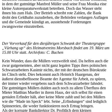
in dem der gutmütige Manfred Müller und seine Frau Monika eine
kleine Autoreparaturwerkstatt betreiben. Doch das Wasser steht
ihnen bis zum Hals. Der Betrieb schreibt rote Zahlen, die Bank
droht den Geldhahn zuzudrehen, die Behörden verlangen Auflagen
und die Gemeinde kündigt an, ausstehende Forderungen
zwangsweise einzutreiben.
Der Vorverkauf für den diesjährigen Schwank der Theatergruppe
„Vürhang up“ des Heimatvereins Morsbach findet am 19. März um
15.00 Uhr statt. Archivfoto: C. Buchen
Kein Wunder, dass die Müllers verzweifelt sind. Da helfen auch die
zwar gutgemeinten, aber nicht ganz legalen Tipps ihres polnischen
Schwarzarbeiters Kasimir nichts, der mit der deutschen Bürokratie
im Clinch steht. Dies bekommt auch Heinrich Haargenau, der
äußerst dienstbeflissene Beamte der Agentur für Arbeit, zu spüren,
der immer wieder vergebens nach dem Schwarzarbeiter fahndet.
Die gutmütigen Müllers dulden auch noch zu allem Überfluss den
Mieter Matthias Mueller in ihrem Haus, der sich selbst für einen
genialen Erfinder hält, aber keine Miete zahlt und bei den Müllers
wie die “Made im Speck“ lebt. Seine „Erfindungen“ sind lediglich
Spinnereien, die weder funktionieren noch Ertrag bringen.
Als der korrupte Bankdirektor Dr. Profitlich dem kleinen