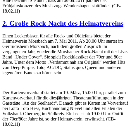
Bitte beachten Sie auch, dass am 09.04.2011 parallel das
Frühjahrskonzert des Musikzugs Wendershagen stattfindet. (CB-
18.02.11)
2. Große Rock-Nacht des Heimatvereins
Einen Leckerbissen für alle Rock- und Oldiefans bietet der
Heimatverein Morsbach am 7. Mai 2011. Ab 20.00 Uhr startet im
Gertrudisheim Morsbach, nach dem großen Zuspruch im
vergangenen Jahr, wieder die Morsbacher Rock-Nacht mit der Live-
Band „Under Cover“. Sie spielt Rockklassiker der 70er und 80er
Jahre. Unter dem Motto „Verdammt nah am Original“ werden Hits
von Deep Purple, Toto, AC/DC, Status quo, Queen und anderen
legendären Bands zu hören sein.
Der Kartenvorverkauf startet am 19. März, 15.00 Uhr, parallel zum
Kartenvorverkauf für die diesjährigen Theateraufführungen in der
Gaststätte „An der Seelhardt“. Danach gibt es Karten im Vorverkauf
bei Lotto-Toto Hess, Buchhandlung Nievel und allen Filialen der
Volksbank Oberberg im Südkreis. Einlass ist ab 19.00 Uhr. Outfit
der 70er/80er Jahre ist, so der Heimatverein, erwünscht. (CB-
18.02.11)