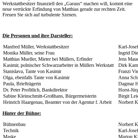
Werkstattbesitzer finanziell den „Garaus“ machen will, kommt eine
neue verrückte Erfindung von Matthias gerade zur rechten Zeit.
Freuen Sie sich auf turbulente Szenen.
Die Personen und ihre Darsteller:
Manfred Müller, Werkstattbesitzer
Karl-Jose
Monika Müller, seine Frau
Ingrid Di
Matthias Mueller, Mieter bei Müllers, Erfinder
Jens Mau
Kasimir, polnischer Schwarzarbeiter in Müllers Werkstatt
Dirk Kam
Stanislava, Tante von Kasimir
Franzi Vie
Olga, ebenfalls Tante von Kasimir
Anna Schl
Paula, Briefträgerin
Dagmar H
Dr. Peter Profitlich, Bankdirektor
Horst-Jü
Sabine Kleinschmitt-Großhans, Bürgermeisterin
Birgit Lei
Heinrich Haargenau, Beamter von der Agentur f. Arbeit
Norbert K
Hinter der Bühne:
Bühnenbau
Norbert K
Technik
Karl-Jose
Maske
Marion Kl