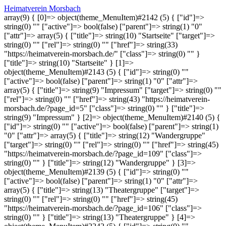
Heimatverein Morsbach
array(9) { [0]=> object(theme_MenuItem)#2142 (5) { ["id"]=>
string(0) "" ["active"]=> bool(false) ["parent"]=> string(1) "0"
["attr"]=> array(5) { ["title"]=> string(10) "Startseite" ["target"]=>
string(0) "" ["rel"]=> string(0) "" ["href"]=> string(33)
"https://heimatverein-morsbach.de/" ["class"]=> string(0) "" }
["title"]=> string(10) "Startseite" } [1]=>
object(theme_MenuItem)#2143 (5) { ["id"]=> string(0) ""
["active"]=> bool(false) ["parent"]=> string(1) "0" ["attr"]=>
array(5) { ["title"]=> string(9) "Impressum" ["target"]=> string(0) ""
["rel"]=> string(0) "" ["href"]=> string(43) "https://heimatverein-
morsbach.de/?page_id=5" ["class"]=> string(0) "" } ["title"]=>
string(9) "Impressum" } [2]=> object(theme_MenuItem)#2140 (5) {
["id"]=> string(0) "" ["active"]=> bool(false) ["parent"]=> string(1)
"0" ["attr"]=> array(5) { ["title"]=> string(12) "Wandergruppe"
["target"]=> string(0) "" ["rel"]=> string(0) "" ["href"]=> string(45)
"https://heimatverein-morsbach.de/?page_id=109" ["class"]=>
string(0) "" } ["title"]=> string(12) "Wandergruppe" } [3]=>
object(theme_MenuItem)#2139 (5) { ["id"]=> string(0) ""
["active"]=> bool(false) ["parent"]=> string(1) "0" ["attr"]=>
array(5) { ["title"]=> string(13) "Theatergruppe" ["target"]=>
string(0) "" ["rel"]=> string(0) "" ["href"]=> string(45)
"https://heimatverein-morsbach.de/?page_id=106" ["class"]=>
string(0) "" } ["title"]=> string(13) "Theatergruppe" } [4]=>