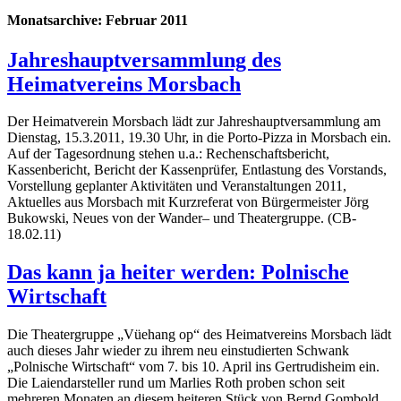
Monatsarchive:
Februar 2011
Jahreshauptversammlung des
Heimatvereins Morsbach
Der Heimatverein Morsbach lädt zur Jahreshauptversammlung am
Dienstag, 15.3.2011, 19.30 Uhr, in die Porto-Pizza in Morsbach ein.
Auf der Tagesordnung stehen u.a.: Rechenschaftsbericht,
Kassenbericht, Bericht der Kassenprüfer, Entlastung des Vorstands,
Vorstellung geplanter Aktivitäten und Veranstaltungen 2011,
Aktuelles aus Morsbach mit Kurzreferat von Bürgermeister Jörg
Bukowski, Neues von der Wander– und Theatergruppe. (CB-
18.02.11)
Das kann ja heiter werden: Polnische
Wirtschaft
Die Theatergruppe „Vüehang op“ des Heimatvereins Morsbach lädt
auch dieses Jahr wieder zu ihrem neu einstudierten Schwank
„Polnische Wirtschaft“ vom 7. bis 10. April ins Gertrudisheim ein.
Die Laiendarsteller rund um Marlies Roth proben schon seit
mehreren Monaten an diesem heiteren Stück von Bernd Gombold,