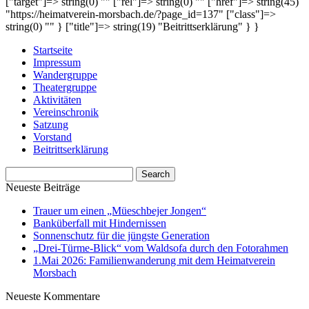
["target"]=> string(0) "" ["rel"]=> string(0) "" ["href"]=> string(45)
"https://heimatverein-morsbach.de/?page_id=137" ["class"]=>
string(0) "" } ["title"]=> string(19) "Beitrittserklärung" } }
Startseite
Impressum
Wandergruppe
Theatergruppe
Aktivitäten
Vereinschronik
Satzung
Vorstand
Beitrittserklärung
Neueste Beiträge
Trauer um einen „Müeschbejer Jongen“
Banküberfall mit Hindernissen
Sonnenschutz für die jüngste Generation
„Drei-Türme-Blick“ vom Waldsofa durch den Fotorahmen
1.Mai 2026: Familienwanderung mit dem Heimatverein
Morsbach
Neueste Kommentare