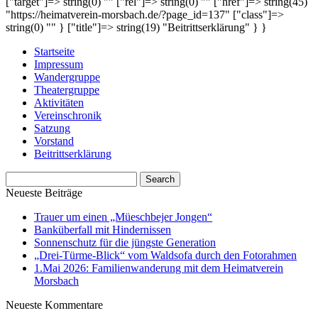
["target"]=> string(0) "" ["rel"]=> string(0) "" ["href"]=> string(45)
"https://heimatverein-morsbach.de/?page_id=137" ["class"]=>
string(0) "" } ["title"]=> string(19) "Beitrittserklärung" } }
Startseite
Impressum
Wandergruppe
Theatergruppe
Aktivitäten
Vereinschronik
Satzung
Vorstand
Beitrittserklärung
Neueste Beiträge
Trauer um einen „Müeschbejer Jongen“
Banküberfall mit Hindernissen
Sonnenschutz für die jüngste Generation
„Drei-Türme-Blick“ vom Waldsofa durch den Fotorahmen
1.Mai 2026: Familienwanderung mit dem Heimatverein
Morsbach
Neueste Kommentare