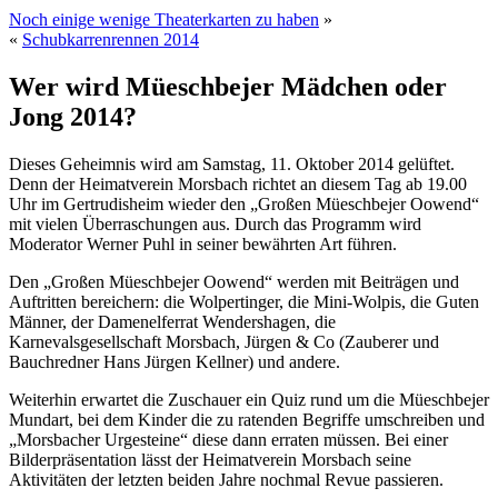
Noch einige wenige Theaterkarten zu haben
»
«
Schubkarrenrennen 2014
Wer wird Müeschbejer Mädchen oder
Jong 2014?
Dieses Geheimnis wird am Samstag, 11. Oktober 2014 gelüftet.
Denn der Heimatverein Morsbach richtet an diesem Tag ab 19.00
Uhr im Gertrudisheim wieder den „Großen Müeschbejer Oowend“
mit vielen Überraschungen aus. Durch das Programm wird
Moderator Werner Puhl in seiner bewährten Art führen.
Den „Großen Müeschbejer Oowend“ werden mit Beiträgen und
Auftritten bereichern: die Wolpertinger, die Mini-Wolpis, die Guten
Männer, der Damenelferrat Wendershagen, die
Karnevalsgesellschaft Morsbach, Jürgen & Co (Zauberer und
Bauchredner Hans Jürgen Kellner) und andere.
Weiterhin erwartet die Zuschauer ein Quiz rund um die Müeschbejer
Mundart, bei dem Kinder die zu ratenden Begriffe umschreiben und
„Morsbacher Urgesteine“ diese dann erraten müssen. Bei einer
Bilderpräsentation lässt der Heimatverein Morsbach seine
Aktivitäten der letzten beiden Jahre nochmal Revue passieren.