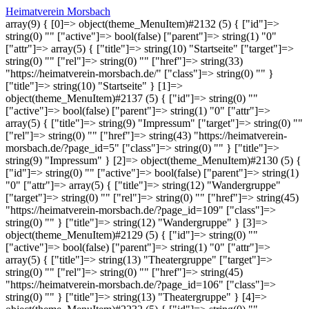
Heimatverein Morsbach
array(9) { [0]=> object(theme_MenuItem)#2132 (5) { ["id"]=>
string(0) "" ["active"]=> bool(false) ["parent"]=> string(1) "0"
["attr"]=> array(5) { ["title"]=> string(10) "Startseite" ["target"]=>
string(0) "" ["rel"]=> string(0) "" ["href"]=> string(33)
"https://heimatverein-morsbach.de/" ["class"]=> string(0) "" }
["title"]=> string(10) "Startseite" } [1]=>
object(theme_MenuItem)#2137 (5) { ["id"]=> string(0) ""
["active"]=> bool(false) ["parent"]=> string(1) "0" ["attr"]=>
array(5) { ["title"]=> string(9) "Impressum" ["target"]=> string(0) ""
["rel"]=> string(0) "" ["href"]=> string(43) "https://heimatverein-
morsbach.de/?page_id=5" ["class"]=> string(0) "" } ["title"]=>
string(9) "Impressum" } [2]=> object(theme_MenuItem)#2130 (5) {
["id"]=> string(0) "" ["active"]=> bool(false) ["parent"]=> string(1)
"0" ["attr"]=> array(5) { ["title"]=> string(12) "Wandergruppe"
["target"]=> string(0) "" ["rel"]=> string(0) "" ["href"]=> string(45)
"https://heimatverein-morsbach.de/?page_id=109" ["class"]=>
string(0) "" } ["title"]=> string(12) "Wandergruppe" } [3]=>
object(theme_MenuItem)#2129 (5) { ["id"]=> string(0) ""
["active"]=> bool(false) ["parent"]=> string(1) "0" ["attr"]=>
array(5) { ["title"]=> string(13) "Theatergruppe" ["target"]=>
string(0) "" ["rel"]=> string(0) "" ["href"]=> string(45)
"https://heimatverein-morsbach.de/?page_id=106" ["class"]=>
string(0) "" } ["title"]=> string(13) "Theatergruppe" } [4]=>