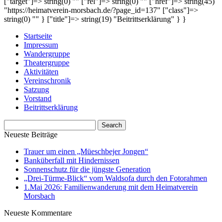
["target"]=> string(0) "" ["rel"]=> string(0) "" ["href"]=> string(45)
"https://heimatverein-morsbach.de/?page_id=137" ["class"]=>
string(0) "" } ["title"]=> string(19) "Beitrittserklärung" } }
Startseite
Impressum
Wandergruppe
Theatergruppe
Aktivitäten
Vereinschronik
Satzung
Vorstand
Beitrittserklärung
Neueste Beiträge
Trauer um einen „Müeschbejer Jongen“
Banküberfall mit Hindernissen
Sonnenschutz für die jüngste Generation
„Drei-Türme-Blick“ vom Waldsofa durch den Fotorahmen
1.Mai 2026: Familienwanderung mit dem Heimatverein
Morsbach
Neueste Kommentare