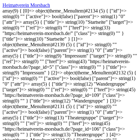
Heimatverein Morsbach
array(9) { [0]=> object(theme_MenuItem)#2134 (5) { ["id"]=>
string(0) "" ["active"]=> bool(false) ["parent"]=> string(1) "0"
["attr"]=> array(5) { ["title"]=> string(10) "Startseite" ["target"]=>
string(0) "" ["rel"]=> string(0) "" ["href"]=> string(33)
"https://heimatverein-morsbach.de/" ["class"]=> string(0) "" }
["title"]=> string(10) "Startseite" } [1]=>
object(theme_MenuItem)#2139 (5) { ["id"]=> string(0) ""
["active"]=> bool(false) ["parent"]=> string(1) "0" ["attr"]=>
array(5) { ["title"]=> string(9) "Impressum" ["target"]=> string(0) ""
["rel"]=> string(0) "" ["href"]=> string(43) "https://heimatverein-
morsbach.de/?page_id=5" ["class"]=> string(0) "" } ["title"]=>
string(9) "Impressum" } [2]=> object(theme_MenuItem)#2132 (5) {
["id"]=> string(0) "" ["active"]=> bool(false) ["parent"]=> string(1)
"0" ["attr"]=> array(5) { ["title"]=> string(12) "Wandergruppe"
["target"]=> string(0) "" ["rel"]=> string(0) "" ["href"]=> string(45)
"https://heimatverein-morsbach.de/?page_id=109" ["class"]=>
string(0) "" } ["title"]=> string(12) "Wandergruppe" } [3]=>
object(theme_MenuItem)#2131 (5) { ["id"]=> string(0) ""
["active"]=> bool(false) ["parent"]=> string(1) "0" ["attr"]=>
array(5) { ["title"]=> string(13) "Theatergruppe" ["target"]=>
string(0) "" ["rel"]=> string(0) "" ["href"]=> string(45)
"https://heimatverein-morsbach.de/?page_id=106" ["class"]=>
string(0) "" } ["title"]=> string(13) "Theatergruppe" } [4]=>