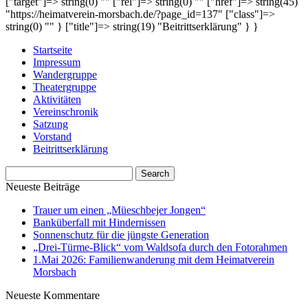
["target"]=> string(0) "" ["rel"]=> string(0) "" ["href"]=> string(45)
"https://heimatverein-morsbach.de/?page_id=137" ["class"]=>
string(0) "" } ["title"]=> string(19) "Beitrittserklärung" } }
Startseite
Impressum
Wandergruppe
Theatergruppe
Aktivitäten
Vereinschronik
Satzung
Vorstand
Beitrittserklärung
Neueste Beiträge
Trauer um einen „Müeschbejer Jongen“
Banküberfall mit Hindernissen
Sonnenschutz für die jüngste Generation
„Drei-Türme-Blick“ vom Waldsofa durch den Fotorahmen
1.Mai 2026: Familienwanderung mit dem Heimatverein
Morsbach
Neueste Kommentare