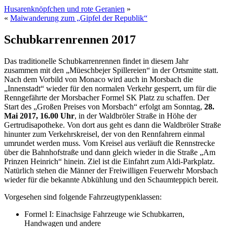
Husarenknöpfchen und rote Geranien
»
«
Maiwanderung zum „Gipfel der Republik“
Schubkarrenrennen 2017
Das traditionelle Schubkarrenrennen findet in diesem Jahr
zusammen mit den „Müeschbejer Spillereien“ in der Ortsmitte statt.
Nach dem Vorbild von Monaco wird auch in Morsbach die
„Innenstadt“ wieder für den normalen Verkehr gesperrt, um für die
Renngefährte der Morsbacher Formel SK Platz zu schaffen. Der
Start des „Großen Preises von Morsbach“ erfolgt am Sonntag,
28.
Mai 2017,
16.00 Uhr
, in der Waldbröler Straße in Höhe der
Gertrudisapotheke. Von dort aus geht es dann die Waldbröler Straße
hinunter zum Verkehrskreisel, der von den Rennfahrern einmal
umrundet werden muss. Vom Kreisel aus verläuft die Rennstrecke
über die Bahnhofstraße und dann gleich wieder in die Straße „Am
Prinzen Heinrich“ hinein. Ziel ist die Einfahrt zum Aldi-Parkplatz.
Natürlich stehen die Männer der Freiwilligen Feuerwehr Morsbach
wieder für die bekannte Abkühlung und den Schaumteppich bereit.
Vorgesehen sind folgende Fahrzeugtypenklassen:
Formel I: Einachsige Fahrzeuge wie Schubkarren,
Handwagen und andere