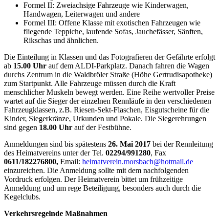
Formel II: Zweiachsige Fahrzeuge wie Kinderwagen,
Handwagen, Leiterwagen und andere
Formel III: Offene Klasse mit exotischen Fahrzeugen wie
fliegende Teppiche, laufende Sofas, Jauchefässer, Sänften,
Rikschas und ähnlichen.
Die Einteilung in Klassen und das Fotografieren der Gefährte erfolgt
ab
15.00 Uhr
auf dem ALDI-Parkplatz. Danach fahren die Wagen
durchs Zentrum in die Waldbröler Straße (Höhe Gertrudisapotheke)
zum Startpunkt. Alle Fahrzeuge müssen durch die Kraft
menschlicher Muskeln bewegt werden. Eine Reihe wertvoller Preise
wartet auf die Sieger der einzelnen Rennläufe in den verschiedenen
Fahrzeugklassen, z.B. Riesen-Sekt-Flaschen, Eisgutscheine für die
Kinder, Siegerkränze, Urkunden und Pokale. Die Siegerehrungen
sind gegen
18.00
Uhr
auf der Festbühne.
Anmeldungen sind bis spätestens
26. Mai 2017
bei der Rennleitung
des Heimatvereins unter der Tel.
02294/991280
, Fax
0611/182276800,
Email:
heimatverein.morsbach@hotmail.de
einzureichen. Die Anmeldung sollte mit dem nachfolgenden
Vordruck erfolgen. Der Heimatverein bittet um frühzeitige
Anmeldung und um rege Beteiligung, besonders auch durch die
Kegelclubs.
Verkehrsregelnde Maßnahmen