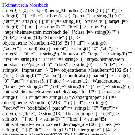
Heimatverein Morsbach
array(9) { [0]=> object(theme_MenuItem)#2134 (5) { ["id"]=>
string(0) "" ["active"]=> bool(false) ["parent"]=> string(1) "0"
["attr"]=> array(5) { ["title"]=> string(10) "Startseite" ["target"]=>
string(0) "" ["rel"]=> string(0) "" ["href"]=> string(33)
"https://heimatverein-morsbach.de/" ["class"]=> string(0) "" }
["title"]=> string(10) "Startseite" } [1]=>
object(theme_MenuItem)#2139 (5) { ["id"]=> string(0) ""
["active"]=> bool(false) ["parent"]=> string(1) "0" ["attr"]=>
array(5) { ["title"]=> string(9) "Impressum" ["target"]=> string(0) ""
["rel"]=> string(0) "" ["href"]=> string(43) "https://heimatverein-
morsbach.de/?page_id=5" ["class"]=> string(0) "" } ["title"]=>
string(9) "Impressum" } [2]=> object(theme_MenuItem)#2132 (5) {
["id"]=> string(0) "" ["active"]=> bool(false) ["parent"]=> string(1)
"0" ["attr"]=> array(5) { ["title"]=> string(12) "Wandergruppe"
["target"]=> string(0) "" ["rel"]=> string(0) "" ["href"]=> string(45)
"https://heimatverein-morsbach.de/?page_id=109" ["class"]=>
string(0) "" } ["title"]=> string(12) "Wandergruppe" } [3]=>
object(theme_MenuItem)#2131 (5) { ["id"]=> string(0) ""
["active"]=> bool(false) ["parent"]=> string(1) "0" ["attr"]=>
array(5) { ["title"]=> string(13) "Theatergruppe" ["target"]=>
string(0) "" ["rel"]=> string(0) "" ["href"]=> string(45)
"https://heimatverein-morsbach.de/?page_id=106" ["class"]=>
string(0) "" } ["title"]=> string(13) "Theatergruppe" } [4]=>