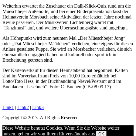
Weiterhin erwartet die Zuschauer ein Dalli-Klick-Quiz rund um die
Müeschbejer Außenorte, und bei einer Bilderpräsentation lässt der
Heimatverein Morsbach seine Aktivitäten der letzten Jahre nochmal
Revue passieren. Der Musikverein Lichtenberg wartet mit
„Tanzlmusi“ auf, und weitere Überraschungsgäste sind angefragt.
Als Höhepunkt wird zum neunten Mal „Der Müeschbejer Jong“
oder „Dat Müeschbejer Määdchen“ verliehen, eine eigens für diesen
Anlass gestaltete Puppe. Sie wird an Morsbacher verliehen, die sich
ehrenamtlich engagiert haben und kulturell oder sportlich in
Erscheinung getreten sind.
Der Kartenverkauf für diesen Heimatabend hat begonnen. Karten
sind im Vorverkauf zum Preis von 10,00 Euro erhältlich bei
Lotto/Toto Hess, in der Buchhandlung Nievel/Postamt und im
Buchladen „Lesebuch“. Foto: C. Buchen (CB-08.09.17)
Link1
|
Link2
|
Link3
Copyright © 2013. All Rights Reserved.
Diese Website benutzt Cookies. Wenn Sie die Website weiter
nutzen, gehen wir von Ihrem Einverständnis aus.
OK