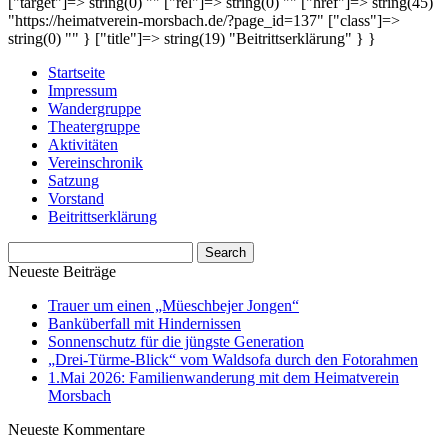
["target"]=> string(0) "" ["rel"]=> string(0) "" ["href"]=> string(45)
"https://heimatverein-morsbach.de/?page_id=137" ["class"]=>
string(0) "" } ["title"]=> string(19) "Beitrittserklärung" } }
Startseite
Impressum
Wandergruppe
Theatergruppe
Aktivitäten
Vereinschronik
Satzung
Vorstand
Beitrittserklärung
Neueste Beiträge
Trauer um einen „Müeschbejer Jongen“
Banküberfall mit Hindernissen
Sonnenschutz für die jüngste Generation
„Drei-Türme-Blick“ vom Waldsofa durch den Fotorahmen
1.Mai 2026: Familienwanderung mit dem Heimatverein
Morsbach
Neueste Kommentare