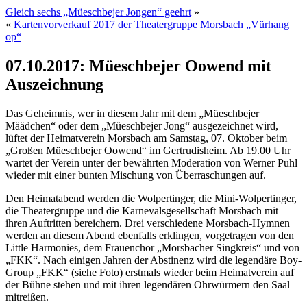
Gleich sechs „Müeschbejer Jongen“ geehrt
»
«
Kartenvorverkauf 2017 der Theatergruppe Morsbach „Vürhang
op“
07.10.2017: Müeschbejer Oowend mit
Auszeichnung
Das Geheimnis, wer in diesem Jahr mit dem „Müeschbejer
Määdchen“ oder dem „Müeschbejer Jong“ ausgezeichnet wird,
lüftet der Heimatverein Morsbach am Samstag, 07. Oktober beim
„Großen Müeschbejer Oowend“ im Gertrudisheim. Ab 19.00 Uhr
wartet der Verein unter der bewährten Moderation von Werner Puhl
wieder mit einer bunten Mischung von Überraschungen auf.
Den Heimatabend werden die Wolpertinger, die Mini-Wolpertinger,
die Theatergruppe und die Karnevalsgesellschaft Morsbach mit
ihren Auftritten bereichern. Drei verschiedene Morsbach-Hymnen
werden an diesem Abend ebenfalls erklingen, vorgetragen von den
Little Harmonies, dem Frauenchor „Morsbacher Singkreis“ und von
„FKK“. Nach einigen Jahren der Abstinenz wird die legendäre Boy-
Group „FKK“ (siehe Foto) erstmals wieder beim Heimatverein auf
der Bühne stehen und mit ihren legendären Ohrwürmern den Saal
mitreißen.