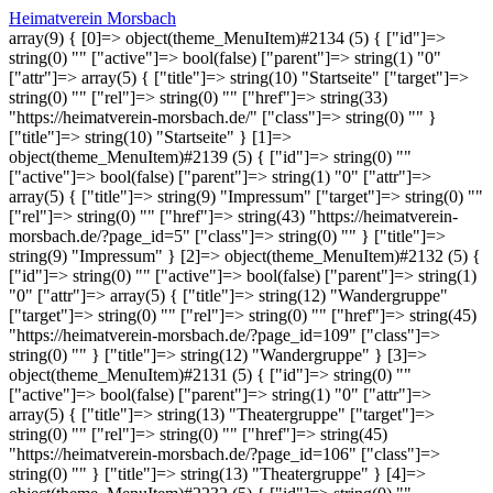
Heimatverein Morsbach
array(9) { [0]=> object(theme_MenuItem)#2134 (5) { ["id"]=>
string(0) "" ["active"]=> bool(false) ["parent"]=> string(1) "0"
["attr"]=> array(5) { ["title"]=> string(10) "Startseite" ["target"]=>
string(0) "" ["rel"]=> string(0) "" ["href"]=> string(33)
"https://heimatverein-morsbach.de/" ["class"]=> string(0) "" }
["title"]=> string(10) "Startseite" } [1]=>
object(theme_MenuItem)#2139 (5) { ["id"]=> string(0) ""
["active"]=> bool(false) ["parent"]=> string(1) "0" ["attr"]=>
array(5) { ["title"]=> string(9) "Impressum" ["target"]=> string(0) ""
["rel"]=> string(0) "" ["href"]=> string(43) "https://heimatverein-
morsbach.de/?page_id=5" ["class"]=> string(0) "" } ["title"]=>
string(9) "Impressum" } [2]=> object(theme_MenuItem)#2132 (5) {
["id"]=> string(0) "" ["active"]=> bool(false) ["parent"]=> string(1)
"0" ["attr"]=> array(5) { ["title"]=> string(12) "Wandergruppe"
["target"]=> string(0) "" ["rel"]=> string(0) "" ["href"]=> string(45)
"https://heimatverein-morsbach.de/?page_id=109" ["class"]=>
string(0) "" } ["title"]=> string(12) "Wandergruppe" } [3]=>
object(theme_MenuItem)#2131 (5) { ["id"]=> string(0) ""
["active"]=> bool(false) ["parent"]=> string(1) "0" ["attr"]=>
array(5) { ["title"]=> string(13) "Theatergruppe" ["target"]=>
string(0) "" ["rel"]=> string(0) "" ["href"]=> string(45)
"https://heimatverein-morsbach.de/?page_id=106" ["class"]=>
string(0) "" } ["title"]=> string(13) "Theatergruppe" } [4]=>