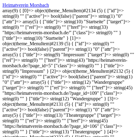
Heimatverein Morsbach
array(9) { [0]=> object(theme_MenuItem)#2134 (5) { ["id"]=>
string(0) "" ["active"]=> bool(false) ["parent"]=> string(1) "0"
["attr"]=> array(5) { ["title"]=> string(10) "Startseite" ["target"]=>
string(0) "" ["rel"]=> string(0) "" ["href"]=> string(33)
"https://heimatverein-morsbach.de/" ["class"]=> string(0) "" }
["title"]=> string(10) "Startseite" } [1]=>
object(theme_MenuItem)#2139 (5) { ["id"]=> string(0) ""
["active"]=> bool(false) ["parent"]=> string(1) "0" ["attr"]=>
array(5) { ["title"]=> string(9) "Impressum" ["target"]=> string(0) ""
["rel"]=> string(0) "" ["href"]=> string(43) "https://heimatverein-
morsbach.de/?page_id=5" ["class"]=> string(0) "" } ["title"]=>
string(9) "Impressum" } [2]=> object(theme_MenuItem)#2132 (5) {
["id"]=> string(0) "" ["active"]=> bool(false) ["parent"]=> string(1)
"0" ["attr"]=> array(5) { ["title"]=> string(12) "Wandergruppe"
["target"]=> string(0) "" ["rel"]=> string(0) "" ["href"]=> string(45)
"https://heimatverein-morsbach.de/?page_id=109" ["class"]=>
string(0) "" } ["title"]=> string(12) "Wandergruppe" } [3]=>
object(theme_MenuItem)#2131 (5) { ["id"]=> string(0) ""
["active"]=> bool(false) ["parent"]=> string(1) "0" ["attr"]=>
array(5) { ["title"]=> string(13) "Theatergruppe" ["target"]=>
string(0) "" ["rel"]=> string(0) "" ["href"]=> string(45)
"https://heimatverein-morsbach.de/?page_id=106" ["class"]=>
string(0) "" } ["title"]=> string(13) "Theatergruppe" } [4]=>