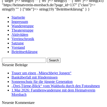
["target"]=> string(0) "" ["rel"]=> string(0) "" ["href"]=> string(45)
"https://heimatverein-morsbach.de/?page_id=137" ["class"]=>
string(0) "" } ["title"]=> string(19) "Beitrittserklärung" } }
Startseite
Impressum
Wandergruppe
Theatergruppe
Aktivitäten
Vereinschronik
Satzung
Vorstand
Beitrittserklärung
Neueste Beiträge
Trauer um einen „Müeschbejer Jongen“
Banküberfall mit Hindernissen
Sonnenschutz für die jüngste Generation
„Drei-Türme-Blick“ vom Waldsofa durch den Fotorahmen
1.Mai 2026: Familienwanderung mit dem Heimatverein
Morsbach
Neueste Kommentare