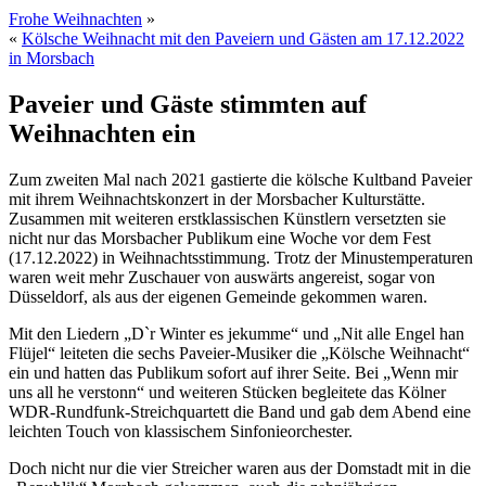
Frohe Weihnachten
»
«
Kölsche Weihnacht mit den Paveiern und Gästen am 17.12.2022
in Morsbach
Paveier und Gäste stimmten auf
Weihnachten ein
Zum zweiten Mal nach 2021 gastierte die kölsche Kultband Paveier
mit ihrem Weihnachtskonzert in der Morsbacher Kulturstätte.
Zusammen mit weiteren erstklassischen Künstlern versetzten sie
nicht nur das Morsbacher Publikum eine Woche vor dem Fest
(17.12.2022) in Weihnachtsstimmung. Trotz der Minustemperaturen
waren weit mehr Zuschauer von auswärts angereist, sogar von
Düsseldorf, als aus der eigenen Gemeinde gekommen waren.
Mit den Liedern „D`r Winter es jekumme“ und „Nit alle Engel han
Flüjel“ leiteten die sechs Paveier-Musiker die „Kölsche Weihnacht“
ein und hatten das Publikum sofort auf ihrer Seite. Bei „Wenn mir
uns all he verstonn“ und weiteren Stücken begleitete das Kölner
WDR-Rundfunk-Streichquartett die Band und gab dem Abend eine
leichten Touch von klassischem Sinfonieorchester.
Doch nicht nur die vier Streicher waren aus der Domstadt mit in die