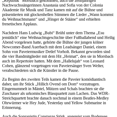
„Republik“ Morsbach gekommen, auch die zehnjährigen
Nachwuchssängerinnen Anastasia und Sofia von der Colonia
Akademie für Musik und Tanz kamen mit auf die Bühne und
präsentierten mit glockenhellen Stimmen die Lieder „Wann kommst
du Weihnachtsmann“ und „Hinger de Stääne“ und erhielten
frenetischen Applaus.
Nachdem Hans Ludwig „Bubi“ Brühl unter dem Thema „Esu
jemütlich“ eine Weihnachtsgeschichte über Fußballabend und Heilig
Abend vorgelesen hatte, gehörte die Bühne der jungen kölner
Newcomer-Band Auerbach mit dem Leadsänger Daniel, einem
Sohn von Paveiermusiker Detlef Vorholt. Bekannt geworden sind
die vier Bandmitglieder mit dem Hit „Heimat“, den sie in Morsbach
auch im Repertoire hatten. Mit dem „Hallelujah“ von Leonard
Cohen, glänzend vorgetragen von Paveiersänger Sven Welter,
verabschiedeten sich die Künstler in die Pause.
Zu Beginn des zweiten Teils kamen die Paveier komödiantisch
daher, um ihr Stück „Hillich Ovend om Dom“ vorzutragen.
Eingemummelt in Mäntel, Mützen und Schals brachten sie die
Zuschauer als urkomisches Blasquartett zum Lachen. Das WDR-
Streichquartett brachte danach nochmal in einem Beatles-Medley
Ohrwürmer wie Hey Jude, Yesterday und Yellow Submarine in
Erinnerung.
Auch die Sopranistin Constanze Störk, angereist vom Bodensee,