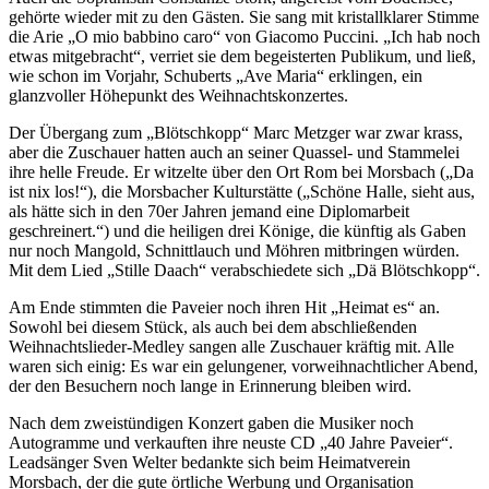
gehörte wieder mit zu den Gästen. Sie sang mit kristallklarer Stimme
die Arie „O mio babbino caro“ von Giacomo Puccini. „Ich hab noch
etwas mitgebracht“, verriet sie dem begeisterten Publikum, und ließ,
wie schon im Vorjahr, Schuberts „Ave Maria“ erklingen, ein
glanzvoller Höhepunkt des Weihnachtskonzertes.
Der Übergang zum „Blötschkopp“ Marc Metzger war zwar krass,
aber die Zuschauer hatten auch an seiner Quassel- und Stammelei
ihre helle Freude. Er witzelte über den Ort Rom bei Morsbach („Da
ist nix los!“), die Morsbacher Kulturstätte („Schöne Halle, sieht aus,
als hätte sich in den 70er Jahren jemand eine Diplomarbeit
geschreinert.“) und die heiligen drei Könige, die künftig als Gaben
nur noch Mangold, Schnittlauch und Möhren mitbringen würden.
Mit dem Lied „Stille Daach“ verabschiedete sich „Dä Blötschkopp“.
Am Ende stimmten die Paveier noch ihren Hit „Heimat es“ an.
Sowohl bei diesem Stück, als auch bei dem abschließenden
Weihnachtslieder-Medley sangen alle Zuschauer kräftig mit. Alle
waren sich einig: Es war ein gelungener, vorweihnachtlicher Abend,
der den Besuchern noch lange in Erinnerung bleiben wird.
Nach dem zweistündigen Konzert gaben die Musiker noch
Autogramme und verkauften ihre neuste CD „40 Jahre Paveier“.
Leadsänger Sven Welter bedankte sich beim Heimatverein
Morsbach, der die gute örtliche Werbung und Organisation