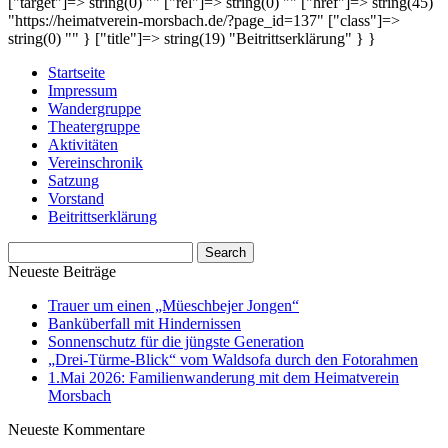
["target"]=> string(0) "" ["rel"]=> string(0) "" ["href"]=> string(45)
"https://heimatverein-morsbach.de/?page_id=137" ["class"]=>
string(0) "" } ["title"]=> string(19) "Beitrittserklärung" } }
Startseite
Impressum
Wandergruppe
Theatergruppe
Aktivitäten
Vereinschronik
Satzung
Vorstand
Beitrittserklärung
Neueste Beiträge
Trauer um einen „Müeschbejer Jongen“
Banküberfall mit Hindernissen
Sonnenschutz für die jüngste Generation
„Drei-Türme-Blick“ vom Waldsofa durch den Fotorahmen
1.Mai 2026: Familienwanderung mit dem Heimatverein
Morsbach
Neueste Kommentare