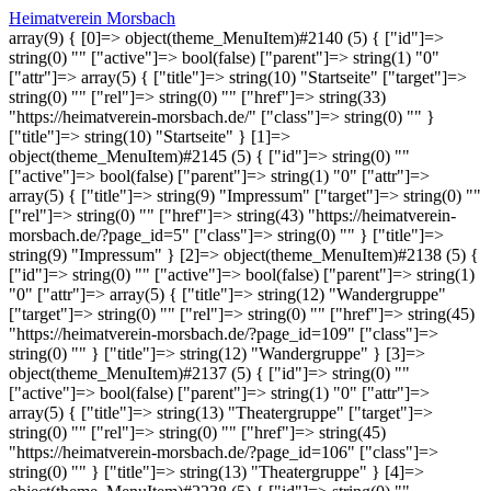
Heimatverein Morsbach
array(9) { [0]=> object(theme_MenuItem)#2140 (5) { ["id"]=>
string(0) "" ["active"]=> bool(false) ["parent"]=> string(1) "0"
["attr"]=> array(5) { ["title"]=> string(10) "Startseite" ["target"]=>
string(0) "" ["rel"]=> string(0) "" ["href"]=> string(33)
"https://heimatverein-morsbach.de/" ["class"]=> string(0) "" }
["title"]=> string(10) "Startseite" } [1]=>
object(theme_MenuItem)#2145 (5) { ["id"]=> string(0) ""
["active"]=> bool(false) ["parent"]=> string(1) "0" ["attr"]=>
array(5) { ["title"]=> string(9) "Impressum" ["target"]=> string(0) ""
["rel"]=> string(0) "" ["href"]=> string(43) "https://heimatverein-
morsbach.de/?page_id=5" ["class"]=> string(0) "" } ["title"]=>
string(9) "Impressum" } [2]=> object(theme_MenuItem)#2138 (5) {
["id"]=> string(0) "" ["active"]=> bool(false) ["parent"]=> string(1)
"0" ["attr"]=> array(5) { ["title"]=> string(12) "Wandergruppe"
["target"]=> string(0) "" ["rel"]=> string(0) "" ["href"]=> string(45)
"https://heimatverein-morsbach.de/?page_id=109" ["class"]=>
string(0) "" } ["title"]=> string(12) "Wandergruppe" } [3]=>
object(theme_MenuItem)#2137 (5) { ["id"]=> string(0) ""
["active"]=> bool(false) ["parent"]=> string(1) "0" ["attr"]=>
array(5) { ["title"]=> string(13) "Theatergruppe" ["target"]=>
string(0) "" ["rel"]=> string(0) "" ["href"]=> string(45)
"https://heimatverein-morsbach.de/?page_id=106" ["class"]=>
string(0) "" } ["title"]=> string(13) "Theatergruppe" } [4]=>