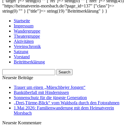
["target"]=> string(0) "" ["rel"]=> string(0) "" ["href"]=> string(45)
"https://heimatverein-morsbach.de/?page_id=137" ["class"]=>
string(0) "" } ["title"]=> string(19) "Beitrittserklärung" } }
Startseite
Impressum
Wandergruppe
Theatergruppe
Aktivitäten
Vereinschronik
Satzung
Vorstand
Beitrittserklärung
Neueste Beiträge
Trauer um einen „Müeschbejer Jongen“
Banküberfall mit Hindernissen
Sonnenschutz für die jüngste Generation
„Drei-Türme-Blick“ vom Waldsofa durch den Fotorahmen
1.Mai 2026: Familienwanderung mit dem Heimatverein
Morsbach
Neueste Kommentare