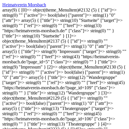
Heimatverein Morsbach
array(9) { [0]=> object(theme_MenuItem)#2132 (5) { ["id"]=>
string(0) "" ["active"]=> bool(false) ["parent"]=> string(1) "0"
["attr"]=> array(5) { ["title"]=> string(10) "Startseite" ["target"]=>
string(0) "" ["rel"]=> string(0) "" ["href"]=> string(33)
"https://heimatverein-morsbach.de/" ["class"]=> string(0) "" }
["title"]=> string(10) "Startseite" } [1]=>
object(theme_MenuItem)#2137 (5) { ["id"]=> string(0) ""
["active"]=> bool(false) ["parent"]=> string(1) "0" ["attr"]=>
array(5) { ["title"]=> string(9) "Impressum" ["target"]=> string(0) ""
["rel"]=> string(0) "" ["href"]=> string(43) "https://heimatverein-
morsbach.de/?page_id=5" ["class"]=> string(0) "" } ["title"]=>
string(9) "Impressum" } [2]=> object(theme_MenuItem)#2130 (5) {
["id"]=> string(0) "" ["active"]=> bool(false) ["parent"]=> string(1)
"0" ["attr"]=> array(5) { ["title"]=> string(12) "Wandergruppe"
["target"]=> string(0) "" ["rel"]=> string(0) "" ["href"]=> string(45)
"https://heimatverein-morsbach.de/?page_id=109" ["class"]=>
string(0) "" } ["title"]=> string(12) "Wandergruppe" } [3]=>
object(theme_MenuItem)#2129 (5) { ["id"]=> string(0) ""
["active"]=> bool(false) ["parent"]=> string(1) "0" ["attr"]=>
array(5) { ["title"]=> string(13) "Theatergruppe" ["target"]=>
string(0) "" ["rel"]=> string(0) "" ["href"]=> string(45)
"https://heimatverein-morsbach.de/?page_id=106" ["class"]=>
string(0) "" } ["title"]=> string(13) "Theatergruppe" } [4]=>