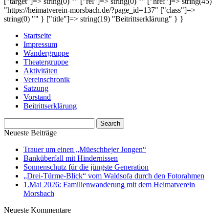
["target"]=> string(0) "" ["rel"]=> string(0) "" ["href"]=> string(45)
"https://heimatverein-morsbach.de/?page_id=137" ["class"]=>
string(0) "" } ["title"]=> string(19) "Beitrittserklärung" } }
Startseite
Impressum
Wandergruppe
Theatergruppe
Aktivitäten
Vereinschronik
Satzung
Vorstand
Beitrittserklärung
Neueste Beiträge
Trauer um einen „Müeschbejer Jongen“
Banküberfall mit Hindernissen
Sonnenschutz für die jüngste Generation
„Drei-Türme-Blick“ vom Waldsofa durch den Fotorahmen
1.Mai 2026: Familienwanderung mit dem Heimatverein
Morsbach
Neueste Kommentare