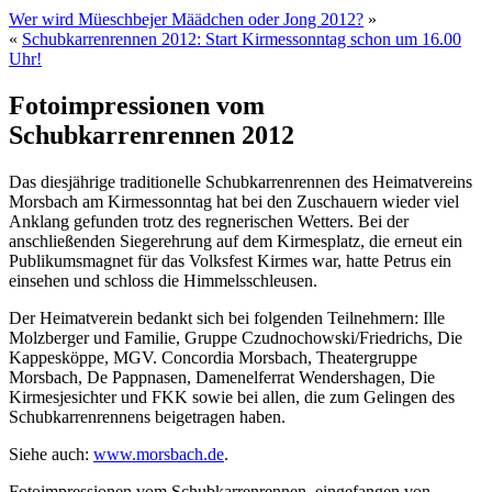
Wer wird Müeschbejer Määdchen oder Jong 2012?
»
«
Schubkarrenrennen 2012: Start Kirmessonntag schon um 16.00
Uhr!
Fotoimpressionen vom
Schubkarrenrennen 2012
Das diesjährige traditionelle Schubkarrenrennen des Heimatvereins
Morsbach am Kirmessonntag hat bei den Zuschauern wieder viel
Anklang gefunden trotz des regnerischen Wetters. Bei der
anschließenden Siegerehrung auf dem Kirmesplatz, die erneut ein
Publikumsmagnet für das Volksfest Kirmes war, hatte Petrus ein
einsehen und schloss die Himmelsschleusen.
Der Heimatverein bedankt sich bei folgenden Teilnehmern: Ille
Molzberger und Familie, Gruppe Czudnochowski/Friedrichs, Die
Kappesköppe, MGV. Concordia Morsbach, Theatergruppe
Morsbach, De Pappnasen, Damenelferrat Wendershagen, Die
Kirmesjesichter und FKK sowie bei allen, die zum Gelingen des
Schubkarrenrennens beigetragen haben.
Siehe auch:
www.morsbach.de
.
Fotoimpressionen vom Schubkarrenrennen, eingefangen von