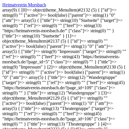
Heimatverein Morsbach
array(9) { [0]=> object(theme_MenuItem)#2132 (5) { ["id"]=>
string(0) "" ["active"]=> bool(false) ["parent"]=> string(1) "0"
["attr"]=> array(5) { ["title"]=> string(10) "Startseite" ["target"]=>
string(0) "" ["rel"]=> string(0) "" ["href"]=> string(33)
"https://heimatverein-morsbach.de/" ["class"]=> string(0) "" }
["title"]=> string(10) "Startseite" } [1]=>
object(theme_MenuItem)#2137 (5) { ["id"]=> string(0) ""
["active"]=> bool(false) ["parent"]=> string(1) "0" ["attr"]=>
array(5) { ["title"]=> string(9) "Impressum" ["target"]=> string(0) ""
["rel"]=> string(0) "" ["href"]=> string(43) "https://heimatverein-
morsbach.de/?page_id=5" ["class"]=> string(0) "" } ["title"]=>
string(9) "Impressum" } [2]=> object(theme_MenuItem)#2130 (5) {
["id"]=> string(0) "" ["active"]=> bool(false) ["parent"]=> string(1)
"0" ["attr"]=> array(5) { ["title"]=> string(12) "Wandergruppe"
["target"]=> string(0) "" ["rel"]=> string(0) "" ["href"]=> string(45)
"https://heimatverein-morsbach.de/?page_id=109" ["class"]=>
string(0) "" } ["title"]=> string(12) "Wandergruppe" } [3]=>
object(theme_MenuItem)#2129 (5) { ["id"]=> string(0) ""
["active"]=> bool(false) ["parent"]=> string(1) "0" ["attr"]=>
array(5) { ["title"]=> string(13) "Theatergruppe" ["target"]=>
string(0) "" ["rel"]=> string(0) "" ["href"]=> string(45)
"https://heimatverein-morsbach.de/?page_id=106" ["class"]=>
string(0) "" } ["title"]=> string(13) "Theatergruppe" } [4]=>