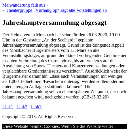
Maiwanderung fällt aus
»
«
Theatergruppe „Vürhang op“ sagt alle Vorstellungen ab
Jahreshauptversammlung abgesagt
Der Heimatverein Morsbach hat seine für den 26.03.2020, 19.00
Uhr, in der Gaststätte „An der Seelhardt“ geplante
Jahreshauptversammlung abgesagt. Grund ist der dringende Appell
des Morsbacher Bürgermeisters vom 13. März an alle
Veranstaltungsträger, aufgrund der aktuell vorliegenden Gefahr einer
rasanten Verbreitung des Coronavirus „bis auf weiteres auf die
Ausrichtung von Sport-, Theater- und Konzertveranstaltungen oder
vergleichbare Großereignisse zu verzichten“. Ausdrücklich weist der
Bürgermeister darauf hin, „dass auch Veranstaltungen mit weniger
als 1.000 Teilnehmern/Besuchern untersagt werden sollten oder nur
unter strengen Auflagen stattfinden können“. Die
Jahreshauptversammlung soll zu einem späteren Zeitpunkt, der noch
bekannt gegeben wird, nachgeholt werden. (CB-15.03.20)
Link1
|
Link2
|
Link3
Copyright © 2013. All Rights Reserved.
Diese Website benutzt Cookies. Wenn Sie die Website weiter