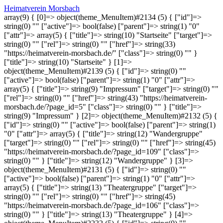
Heimatverein Morsbach
array(9) { [0]=> object(theme_MenuItem)#2134 (5) { ["id"]=>
string(0) "" ["active"]=> bool(false) ["parent"]=> string(1) "0"
["attr"]=> array(5) { ["title"]=> string(10) "Startseite" ["target"]=>
string(0) "" ["rel"]=> string(0) "" ["href"]=> string(33)
"https://heimatverein-morsbach.de/" ["class"]=> string(0) "" }
["title"]=> string(10) "Startseite" } [1]=>
object(theme_MenuItem)#2139 (5) { ["id"]=> string(0) ""
["active"]=> bool(false) ["parent"]=> string(1) "0" ["attr"]=>
array(5) { ["title"]=> string(9) "Impressum" ["target"]=> string(0) ""
["rel"]=> string(0) "" ["href"]=> string(43) "https://heimatverein-
morsbach.de/?page_id=5" ["class"]=> string(0) "" } ["title"]=>
string(9) "Impressum" } [2]=> object(theme_MenuItem)#2132 (5) {
["id"]=> string(0) "" ["active"]=> bool(false) ["parent"]=> string(1)
"0" ["attr"]=> array(5) { ["title"]=> string(12) "Wandergruppe"
["target"]=> string(0) "" ["rel"]=> string(0) "" ["href"]=> string(45)
"https://heimatverein-morsbach.de/?page_id=109" ["class"]=>
string(0) "" } ["title"]=> string(12) "Wandergruppe" } [3]=>
object(theme_MenuItem)#2131 (5) { ["id"]=> string(0) ""
["active"]=> bool(false) ["parent"]=> string(1) "0" ["attr"]=>
array(5) { ["title"]=> string(13) "Theatergruppe" ["target"]=>
string(0) "" ["rel"]=> string(0) "" ["href"]=> string(45)
"https://heimatverein-morsbach.de/?page_id=106" ["class"]=>
string(0) "" } ["title"]=> string(13) "Theatergruppe" } [4]=>