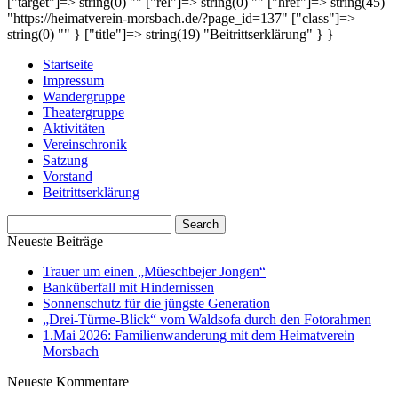
["target"]=> string(0) "" ["rel"]=> string(0) "" ["href"]=> string(45)
"https://heimatverein-morsbach.de/?page_id=137" ["class"]=>
string(0) "" } ["title"]=> string(19) "Beitrittserklärung" } }
Startseite
Impressum
Wandergruppe
Theatergruppe
Aktivitäten
Vereinschronik
Satzung
Vorstand
Beitrittserklärung
Neueste Beiträge
Trauer um einen „Müeschbejer Jongen“
Banküberfall mit Hindernissen
Sonnenschutz für die jüngste Generation
„Drei-Türme-Blick“ vom Waldsofa durch den Fotorahmen
1.Mai 2026: Familienwanderung mit dem Heimatverein
Morsbach
Neueste Kommentare