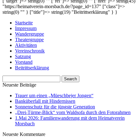
["target"]=> string(0) "" ["rel"]=> string(0) "" ["href"]=> string(45)
"https://heimatverein-morsbach.de/?page_id=137" ["class"]=>
string(0) "" } ["title"]=> string(19) "Beitrittserklärung" } }
Startseite
Impressum
Wandergruppe
Theatergruppe
Aktivitäten
Vereinschronik
Satzung
Vorstand
Beitrittserklärung
Neueste Beiträge
Trauer um einen „Müeschbejer Jongen“
Banküberfall mit Hindernissen
Sonnenschutz für die jüngste Generation
„Drei-Türme-Blick“ vom Waldsofa durch den Fotorahmen
1.Mai 2026: Familienwanderung mit dem Heimatverein
Morsbach
Neueste Kommentare