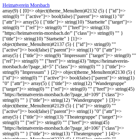
Heimatverein Morsbach
array(9) { [0]=> object(theme_MenuItem)#2132 (5) { ["id"]=>
string(0) "" ["active"]=> bool(false) ["parent"]=> string(1) "0"
["attr"]=> array(5) { ["title"]=> string(10) "Startseite" ["target"]=>
string(0) "" ["rel"]=> string(0) "" ["href"]=> string(33)
"https://heimatverein-morsbach.de/" ["class"]=> string(0) "" }
["title"]=> string(10) "Startseite" } [1]=>
object(theme_MenuItem)#2137 (5) { ["id"]=> string(0) ""
["active"]=> bool(false) ["parent"]=> string(1) "0" ["attr"]=>
array(5) { ["title"]=> string(9) "Impressum" ["target"]=> string(0) ""
["rel"]=> string(0) "" ["href"]=> string(43) "https://heimatverein-
morsbach.de/?page_id=5" ["class"]=> string(0) "" } ["title"]=>
string(9) "Impressum" } [2]=> object(theme_MenuItem)#2130 (5) {
["id"]=> string(0) "" ["active"]=> bool(false) ["parent"]=> string(1)
"0" ["attr"]=> array(5) { ["title"]=> string(12) "Wandergruppe"
["target"]=> string(0) "" ["rel"]=> string(0) "" ["href"]=> string(45)
"https://heimatverein-morsbach.de/?page_id=109" ["class"]=>
string(0) "" } ["title"]=> string(12) "Wandergruppe" } [3]=>
object(theme_MenuItem)#2129 (5) { ["id"]=> string(0) ""
["active"]=> bool(false) ["parent"]=> string(1) "0" ["attr"]=>
array(5) { ["title"]=> string(13) "Theatergruppe" ["target"]=>
string(0) "" ["rel"]=> string(0) "" ["href"]=> string(45)
"https://heimatverein-morsbach.de/?page_id=106" ["class"]=>
string(0) "" } ["title"]=> string(13) "Theatergruppe" } [4]=>